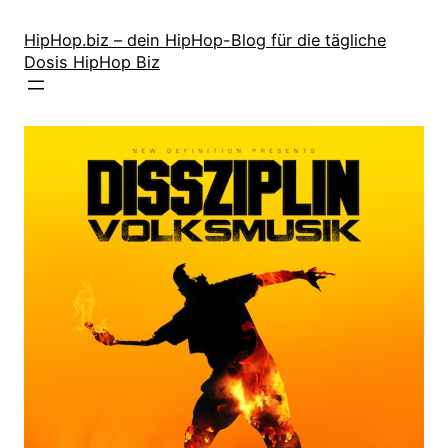
Zum
Inhalt
HipHop.biz – dein HipHop-Blog für die tägliche
Dosis HipHop Biz
springen