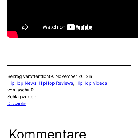
Beitrag veröffentlicht
9. November 2012
in
HipHop News
, 
HipHop Reviews
, 
HipHop Videos
von
Jascha P.
Schlagwörter:
Dissziplin
Kommentare