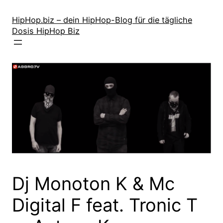
Zum
Inhalt
HipHop.biz – dein HipHop-Blog für die tägliche
Dosis HipHop Biz
springen
Dj Monoton K & Mc
Digital F feat. Tronic T