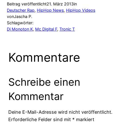
Beitrag veröffentlicht
21. März 2013
in
Deutscher Rap
, 
HipHop News
, 
HipHop Videos
von
Jascha P.
Schlagwörter:
Dj Monoton K
, 
Mc Digital F
, 
Tronic T
Kommentare
Schreibe einen
Kommentar
Deine E-Mail-Adresse wird nicht veröffentlicht.
Erforderliche Felder sind mit
*
markiert