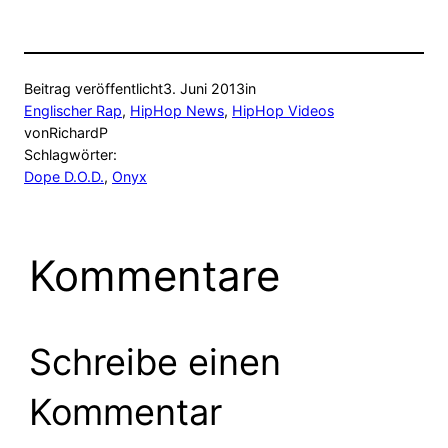
Beitrag veröffentlicht
3. Juni 2013
in
Englischer Rap
, 
HipHop News
, 
HipHop Videos
von
RichardP
Schlagwörter:
Dope D.O.D.
, 
Onyx
Kommentare
Schreibe einen
Kommentar