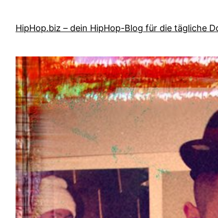
Zum
Inhalt
HipHop.biz – dein HipHop-Blog für die tägliche D
springen