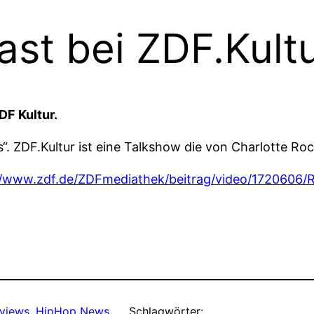
ast bei ZDF.Kult
DF Kultur.
s“. ZDF.Kultur ist eine Talkshow die von Charlotte 
//www.zdf.de/ZDFmediathek/beitrag/video/172060
rviews
, 
HipHop News
Schlagwörter: