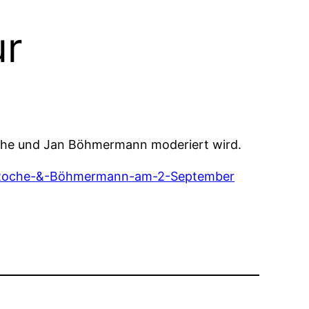
ur
Roche und Jan Böhmermann moderiert wird.
6/Roche-&-Böhmermann-am-2-September