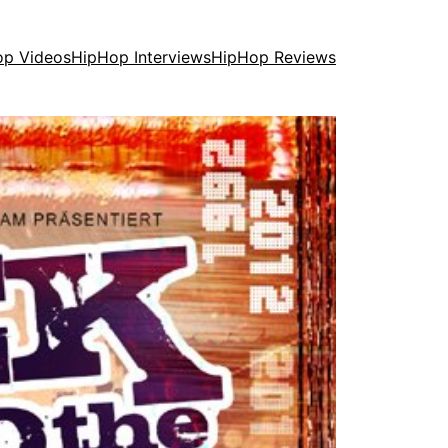
op Videos
HipHop Interviews
HipHop Reviews