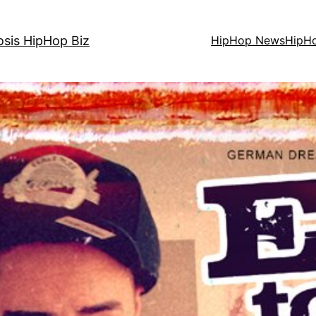
osis HipHop Biz
HipHop News
HipH