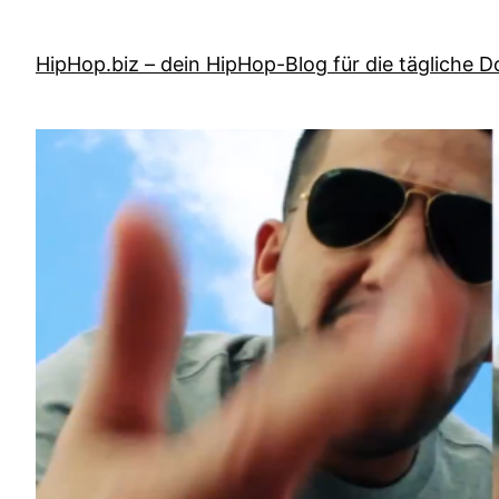
Zum
Inhalt
HipHop.biz – dein HipHop-Blog für die tägliche D
springen