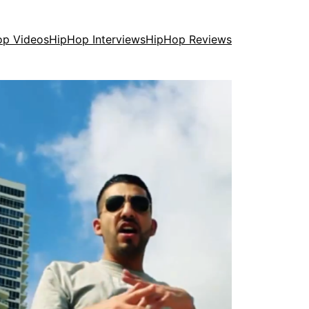
op Videos
HipHop Interviews
HipHop Reviews