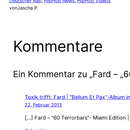
Deutscher Rap
, 
HipHop News
, 
HipHop Videos
von
Jascha P.
Kommentare
Ein Kommentar zu „Fard – „60
Toxik trifft: Fard | "Bellum Et Pax"-Album i
22. Februar 2013
[…] Fard – “60 Terrorbars”- Miami Edition |