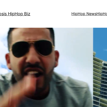
osis HipHop Biz
HipHop News
HipH