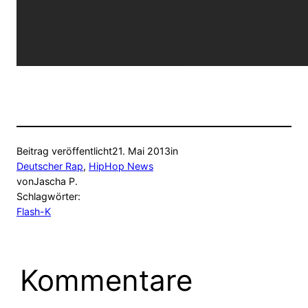
Beitrag veröffentlicht
21. Mai 2013
in
Deutscher Rap
, 
HipHop News
von
Jascha P.
Schlagwörter:
Flash-K
Kommentare