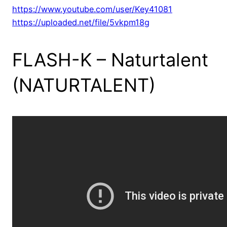
https://www.youtube.com/user/Key41081
https://uploaded.net/file/5vkpm18g
FLASH-K – Naturtalent
(NATURTALENT)