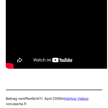
Beitrag veröffentlicht
11. April 2009
in
HipHop Videos
von
Jascha P.