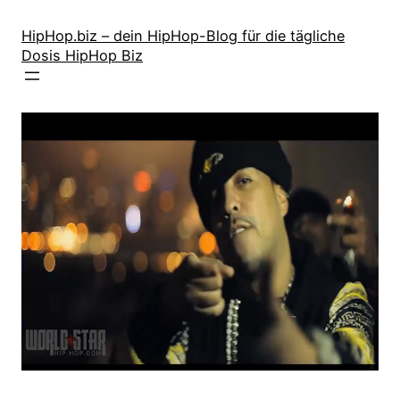
Zum
Inhalt
HipHop.biz – dein HipHop-Blog für die tägliche
Dosis HipHop Biz
springen