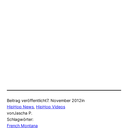
Beitrag veröffentlicht
7. November 2012
in
HipHop News
, 
HipHop Videos
von
Jascha P.
Schlagwörter:
French Montana