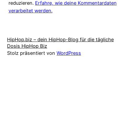
reduzieren.
Erfahre, wie deine Kommentardaten
verarbeitet werden.
HipHop.biz – dein HipHop-Blog für die tägliche
Dosis HipHop Biz
Stolz präsentiert von
WordPress