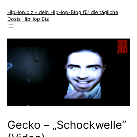
Zum
Inhalt
HipHop.biz – dein HipHop-Blog für die tägliche
Dosis HipHop Biz
springen
Gecko – „Schockwelle“