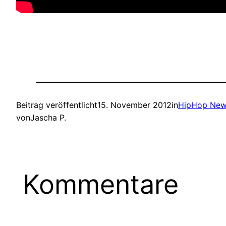
Beitrag veröffentlicht
15. November 2012
in
HipHop Ne
von
Jascha P.
Kommentare