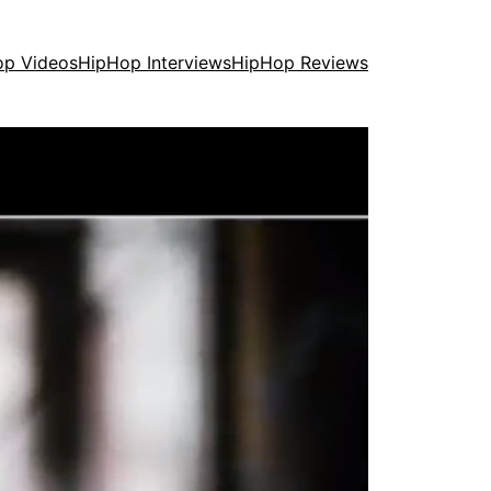
op Videos
HipHop Interviews
HipHop Reviews