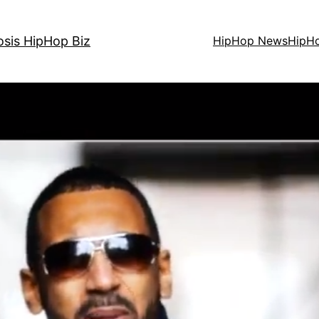
osis HipHop Biz
HipHop News
HipH