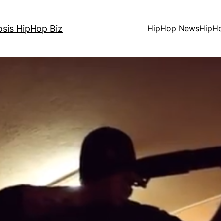
osis HipHop Biz
HipHop News
HipH