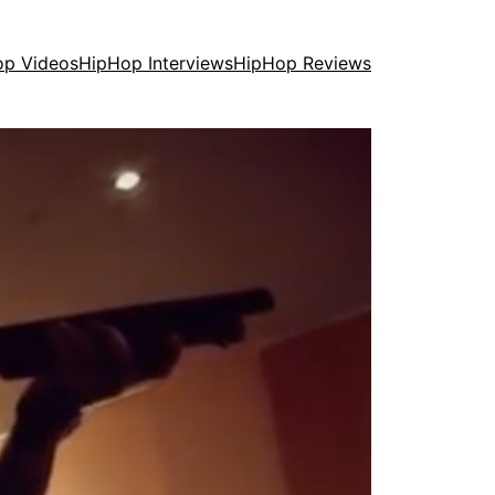
op Videos
HipHop Interviews
HipHop Reviews