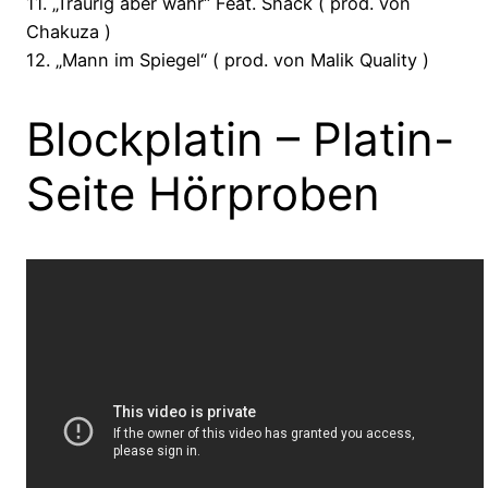
11. „Traurig aber wahr“ Feat. Shack ( prod. von
Chakuza )
12. „Mann im Spiegel“ ( prod. von Malik Quality )
Blockplatin – Platin-
Seite Hörproben