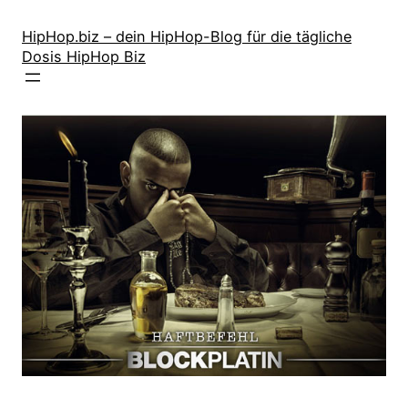
Zum
Inhalt
HipHop.biz – dein HipHop-Blog für die tägliche
Dosis HipHop Biz
springen