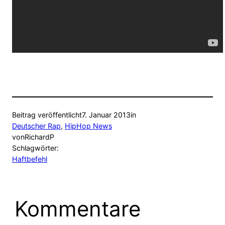
Beitrag veröffentlicht
7. Januar 2013
in
Deutscher Rap
, 
HipHop News
von
RichardP
Schlagwörter:
Haftbefehl
Kommentare