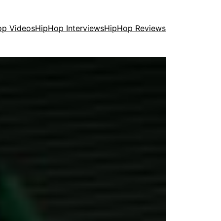
op Videos
HipHop Interviews
HipHop Reviews