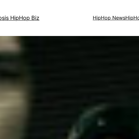
osis HipHop Biz
HipHop News
HipH