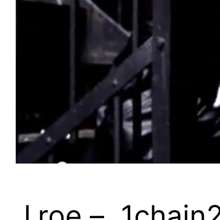
J.roe – „1chain