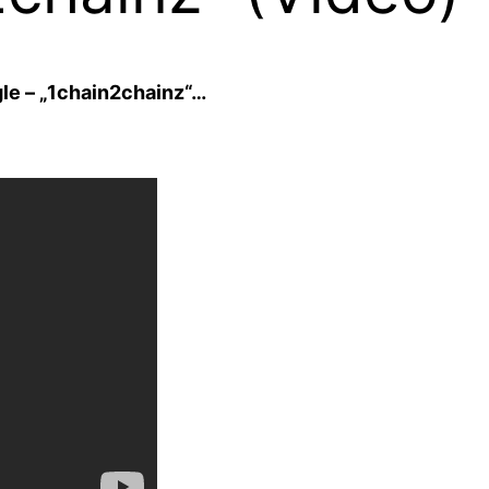
gle – „1chain2chainz“…