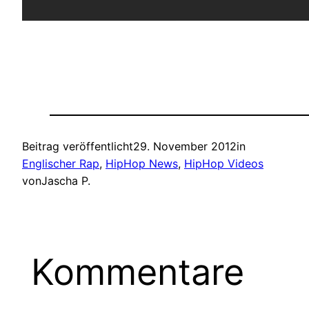
Beitrag veröffentlicht
29. November 2012
in
Englischer Rap
, 
HipHop News
, 
HipHop Videos
von
Jascha P.
Kommentare