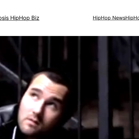
osis HipHop Biz
HipHop News
HipH