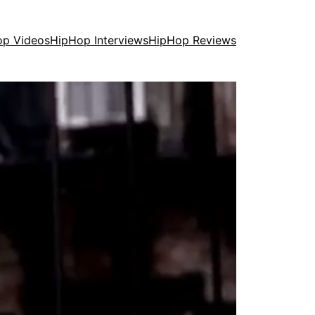
op Videos
HipHop Interviews
HipHop Reviews