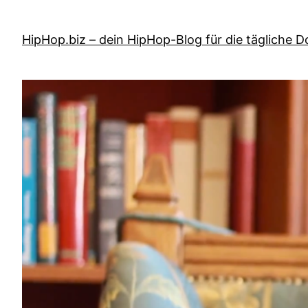
Zum
Inhalt
HipHop.biz – dein HipHop-Blog für die tägliche D
springen