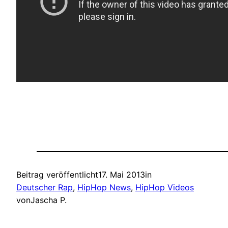
Beitrag veröffentlicht
17. Mai 2013
in
Deutscher Rap
, 
HipHop News
, 
HipHop Videos
von
Jascha P.