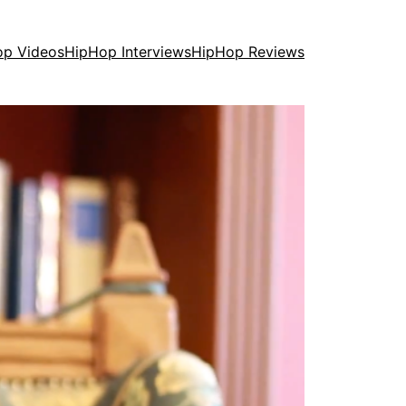
op Videos
HipHop Interviews
HipHop Reviews