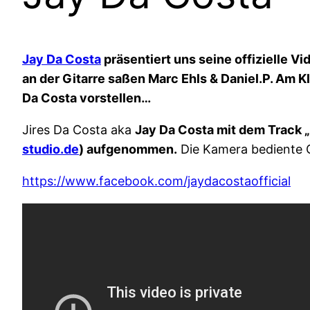
Jay Da Costa
präsentiert uns seine offizielle V
an der Gitarre saßen Marc Ehls & Daniel.P. Am K
Da Costa vorstellen…
Jires Da Costa aka
Jay Da Costa mit dem Track „
studio.de
) aufgenommen.
Die Kamera bediente O
https://www.facebook.com/jaydacostaofficial