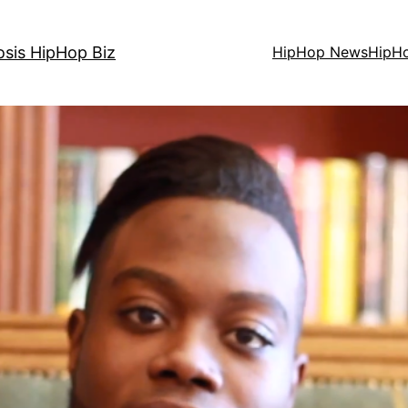
osis HipHop Biz
HipHop News
HipH