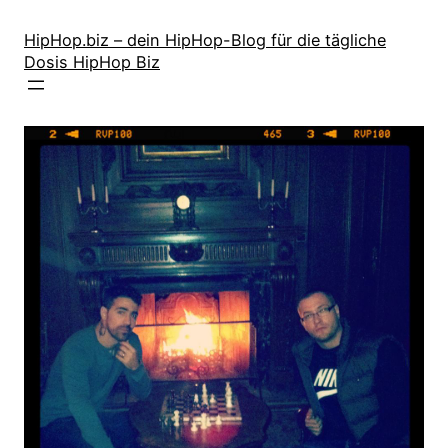
Zum
Inhalt
HipHop.biz – dein HipHop-Blog für die tägliche
Dosis HipHop Biz
springen