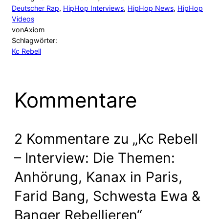
Deutscher Rap
, 
HipHop Interviews
, 
HipHop News
, 
HipHop
Videos
von
Axiom
Schlagwörter:
Kc Rebell
Kommentare
2 Kommentare zu „Kc Rebell
– Interview: Die Themen:
Anhörung, Kanax in Paris,
Farid Bang, Schwesta Ewa &
Banger Rebellieren“