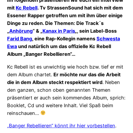
Im folgenden präsentieren wir euch ein Interview
mit
Kc Rebell
. Tv StrassenSound hat sich mit dem
Essener Rapper getroffen um mit ihm über einige
Dinge zu reden. Die Themen: Die Track´s
„
Anhörung
“ & „
Kanax in Paris
„, sein Label-Boss
Farid Bang
, eine Rap-Kollegin namens
Schwesta
Ewa
und natürlich um das offizielle Kc Rebell
Album „Banger Rebellieren“…
Kc Rebell ist es unwichtig wie hoch bzw. tief er mit
dem Album chartet.
Er möchte nur das die Arbeit
die in dem Album steckt respektiert wird
. Neben
den ganzen, schon oben genannten Themen
präsentiert er auch sein kommendes Album, sprich:
Booklet, Cd und weitere Inhalt. Viel Spaß beim
reinschauen…
„Banger Rebellieren“ könnt ihr hier vorbestellen
.