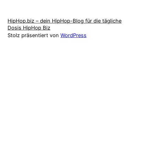
HipHop.biz – dein HipHop-Blog für die tägliche
Dosis HipHop Biz
Stolz präsentiert von
WordPress