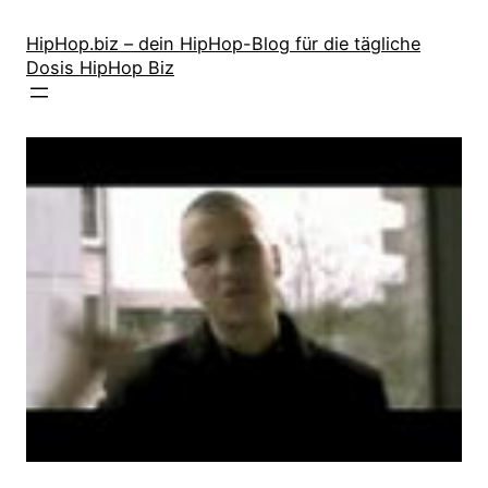
Zum
Inhalt
HipHop.biz – dein HipHop-Blog für die tägliche
Dosis HipHop Biz
springen