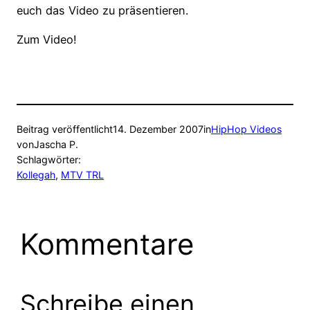
euch das Video zu präsentieren.
Zum Video!
Beitrag veröffentlicht
14. Dezember 2007
in
HipHop Videos
von
Jascha P.
Schlagwörter:
Kollegah
, 
MTV TRL
Kommentare
Schreibe einen