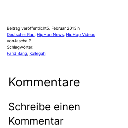
Beitrag veröffentlicht
5. Februar 2013
in
Deutscher Rap
, 
HipHop News
, 
HipHop Videos
von
Jascha P.
Schlagwörter:
Farid Bang
, 
Kollegah
Kommentare
Schreibe einen
Kommentar