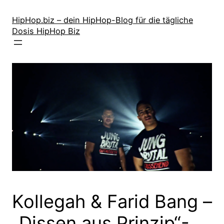
Zum
Inhalt
HipHop.biz – dein HipHop-Blog für die tägliche
Dosis HipHop Biz
springen
Kollegah & Farid Bang –
„Dissen aus Prinzip“-