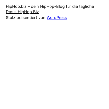
HipHop.biz – dein HipHop-Blog für die tägliche
Dosis HipHop Biz
Stolz präsentiert von
WordPress