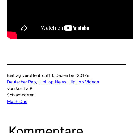
Beitrag veröffentlicht
14. Dezember 2012
in
Deutscher Rap
, 
HipHop News
, 
HipHop Videos
von
Jascha P.
Schlagwörter:
Mach One
Kommentare