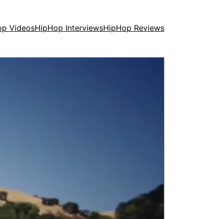
op Videos
HipHop Interviews
HipHop Reviews