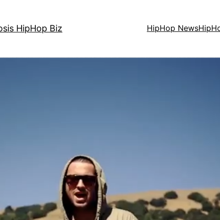
osis HipHop Biz
HipHop News
HipH