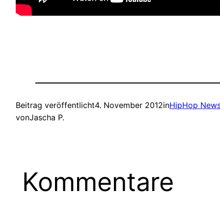
Beitrag veröffentlicht
4. November 2012
in
HipHop New
von
Jascha P.
Kommentare