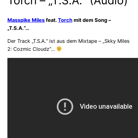
Torch – „T.S.A.“ (Audio)
Masspike Miles
feat.
Torch
mit dem Song –
„T.S.A.“…
Der Track „T.S.A.“ ist aus dem Mixtape – „Skky Miles
2: Cozmic Cloudz“…