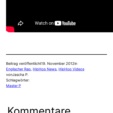
Beitrag veröffentlicht
19. November 2012
in
Englischer Rap
, 
HipHop News
, 
HipHop Videos
von
Jascha P.
Schlagwörter:
Master P
Kommentare