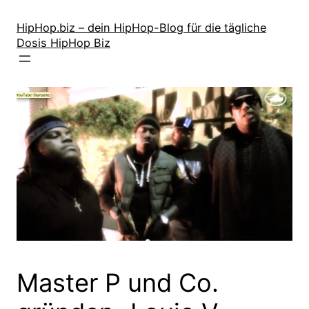
Zum
Inhalt
HipHop.biz – dein HipHop-Blog für die tägliche
Dosis HipHop Biz
springen
Master P und Co.