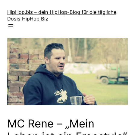
Zum
Inhalt
HipHop.biz – dein HipHop-Blog für die tägliche
Dosis HipHop Biz
springen
MC Rene – „Mein