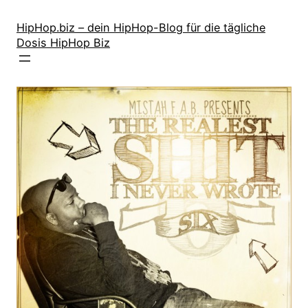
Zum
Inhalt
HipHop.biz – dein HipHop-Blog für die tägliche
Dosis HipHop Biz
springen