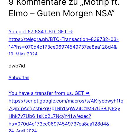
9 Kommentare zu „Motrip ft.
Elmo – Guten Morgen NSA“
You got 57 534 USD. GЕТ =>
https://telegra.ph/BTC-Transaction–839732-03-
14?hs=070d4c173ce06974549737ea8aa128d4&
19. März 2024
dwb7id
Antworten
You have a transfer from us. GET =>
https://script.google.com/macros/s/AKfycbwyh1tq
7Qm1pAeqZsbiZqGgTRb1sgW24C1M97US8JyP2y
Hhk7v7Ub6_1sKb2L7NcyY41w/exec?
hs=070d4c173ce06974549737ea8aa128d4&
24. April 2024