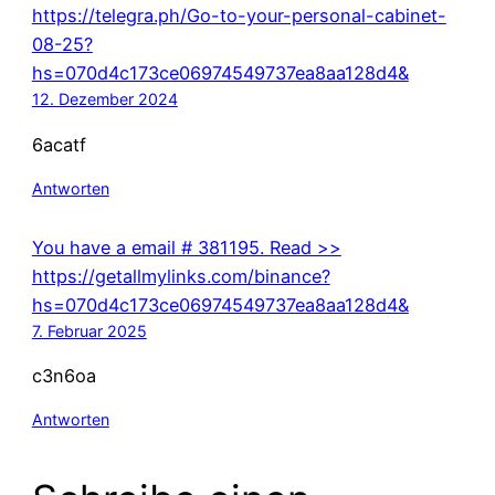
https://telegra.ph/Go-to-your-personal-cabinet-
08-25?
hs=070d4c173ce06974549737ea8aa128d4&
12. Dezember 2024
6acatf
Antworten
You have a email # 381195. Read >>
https://getallmylinks.com/binance?
hs=070d4c173ce06974549737ea8aa128d4&
7. Februar 2025
c3n6oa
Antworten