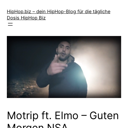
Zum
Inhalt
HipHop.biz – dein HipHop-Blog für die tägliche
Dosis HipHop Biz
springen
Motrip ft. Elmo – Guten
Morgen NSA