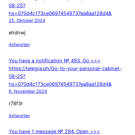
08-25?
hs=070d4c173ce06974549737ea8aa128d4&
25. Oktober 2024
ehdnwj
Antworten
You have a notification № 493. Go >>>
https://telegra.ph/Go-to-your-personal-cabinet-
08-25?
hs=070d4c173ce06974549737ea8aa128d4&
6. November 2024
r78f3r
Antworten
You have 1 message № 294. Open >>>