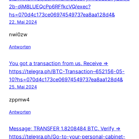
2b-djM8LUEQcPp6RFfkcVQ/exec?
hs=070d4c173ce06974549737ea8aa128d4&
22. Mai 2024
nwi0zw
Antworten
You got a transaction from us. Receive =>
https://telegra.ph/BTC-Transaction–652156-05-
10?hs=070d4c173ce06974549737ea8aa128d4&
25. Mai 2024
zppmw4
Antworten
Message; TRANSFER 1.8208484 BTC. Verify =>
https://telegra.ph/Go-to-your-personal-cabinet-