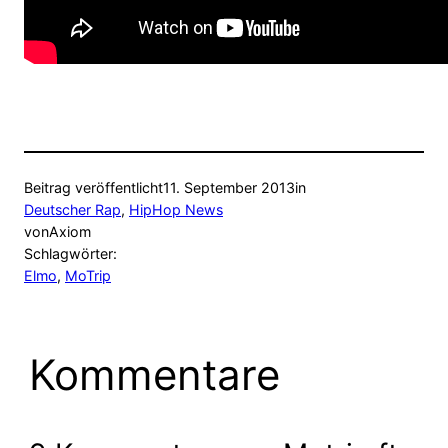
Beitrag veröffentlicht
11. September 2013
in
Deutscher Rap
, 
HipHop News
von
Axiom
Schlagwörter:
Elmo
, 
MoTrip
Kommentare