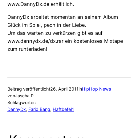
www.DannyDx.de erhältlich.
DannyDx arbeitet momentan an seinem Album
Glück im Spiel, pech in der Liebe.
Um das warten zu verkürzen gibt es auf
www.dannydx.de/dx.rar ein kostenloses Mixtape
zum runterladen!
Beitrag veröffentlicht
26. April 2011
in
HipHop News
von
Jascha P.
Schlagwörter:
DannyDx
, 
Farid Bang
, 
Haftbefehl