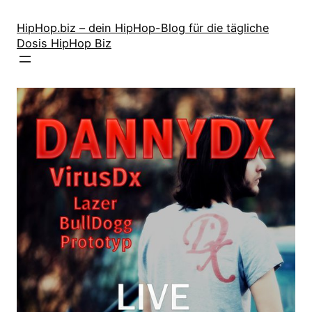
Zum
Inhalt
HipHop.biz – dein HipHop-Blog für die tägliche
Dosis HipHop Biz
springen