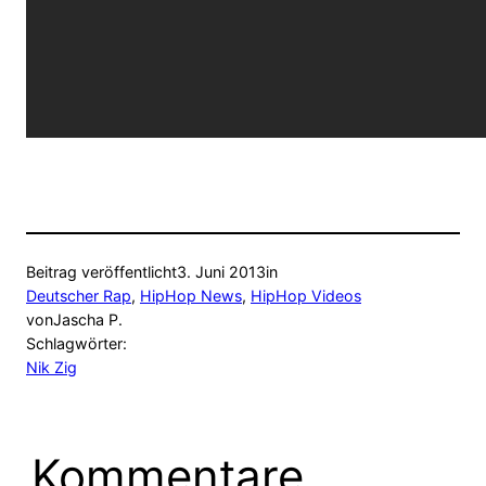
Beitrag veröffentlicht
3. Juni 2013
in
Deutscher Rap
, 
HipHop News
, 
HipHop Videos
von
Jascha P.
Schlagwörter:
Nik Zig
Kommentare