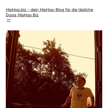
Zum
Inhalt
HipHop.biz – dein HipHop-Blog für die tägliche
Dosis HipHop Biz
springen