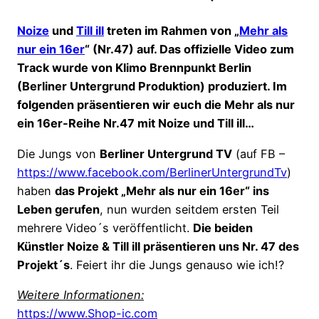
Noize
und
Till ill
treten im Rahmen von „
Mehr als
nur ein 16er
“ (Nr.47) auf. Das offizielle Video zum
Track wurde von Klimo Brennpunkt Berlin
(Berliner Untergrund Produktion) produziert. Im
folgenden präsentieren wir euch die Mehr als nur
ein 16er-Reihe Nr.47 mit Noize und Till ill…
Die Jungs von
Berliner Untergrund TV
(auf FB –
https://www.facebook.com/BerlinerUntergrundTv
)
haben
das Projekt „Mehr als nur ein 16er“ ins
Leben gerufen
, nun wurden seitdem ersten Teil
mehrere Video´s veröffentlicht.
Die beiden
Künstler Noize & Till ill präsentieren uns Nr. 47 des
Projekt´s
. Feiert ihr die Jungs genauso wie ich!?
Weitere Informationen:
https://www.Shop-ic.com