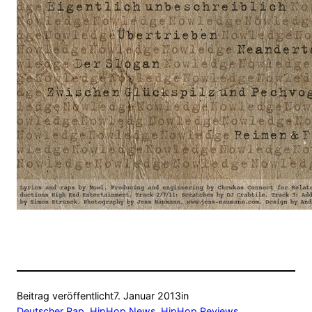
Beitrag veröffentlicht
7. Januar 2013
in
Deutscher Rap
, 
HipHop News
, 
HipHop Reviews