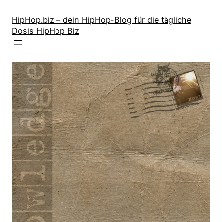
Zum
Inhalt
HipHop.biz – dein HipHop-Blog für die tägliche
Dosis HipHop Biz
springen