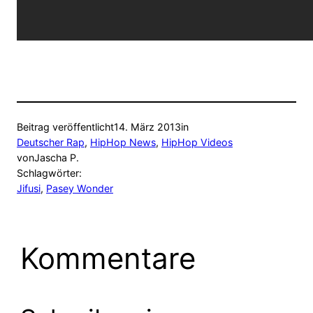
Beitrag veröffentlicht
14. März 2013
in
Deutscher Rap
, 
HipHop News
, 
HipHop Videos
von
Jascha P.
Schlagwörter:
Jifusi
, 
Pasey Wonder
Kommentare