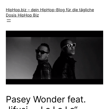
Zum
Inhalt
HipHop.biz – dein HipHop-Blog für die tägliche
Dosis HipHop Biz
springen
Pasey Wonder feat.