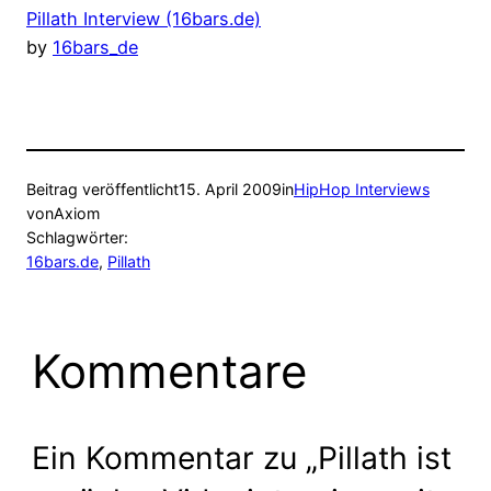
Pillath Interview (16bars.de)
by
16bars_de
Beitrag veröffentlicht
15. April 2009
in
HipHop Interviews
von
Axiom
Schlagwörter:
16bars.de
, 
Pillath
Kommentare
Ein Kommentar zu „Pillath ist