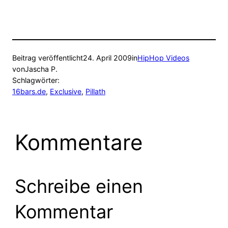
Beitrag veröffentlicht
24. April 2009
in
HipHop Videos
von
Jascha P.
Schlagwörter:
16bars.de
, 
Exclusive
, 
Pillath
Kommentare
Schreibe einen
Kommentar