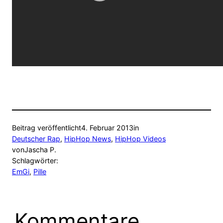
Beitrag veröffentlicht
4. Februar 2013
in
Deutscher Rap
, 
HipHop News
, 
HipHop Videos
von
Jascha P.
Schlagwörter:
EmGi
, 
Pille
Kommentare