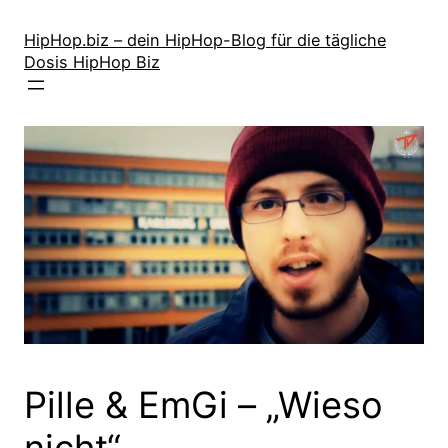
Zum
Inhalt
HipHop.biz – dein HipHop-Blog für die tägliche
Dosis HipHop Biz
springen
Pille & EmGi – „Wieso
nicht“