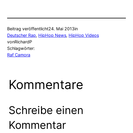
Beitrag veröffentlicht
24. Mai 2013
in
Deutscher Rap
, 
HipHop News
, 
HipHop Videos
von
RichardP
Schlagwörter:
Raf Camora
Kommentare
Schreibe einen
Kommentar