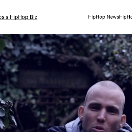
osis HipHop Biz
HipHop News
HipH