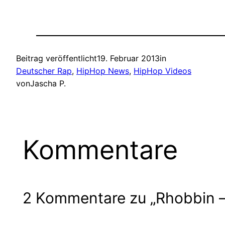
Beitrag veröffentlicht
19. Februar 2013
in
Deutscher Rap
, 
HipHop News
, 
HipHop Videos
von
Jascha P.
Kommentare
2 Kommentare zu „Rhobbin –