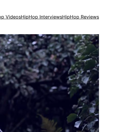
op Videos
HipHop Interviews
HipHop Reviews