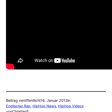
Beitrag veröffentlicht
16. Januar 2013
in
Englischer Rap
, 
HipHop News
, 
HipHop Videos
von
ChristianS