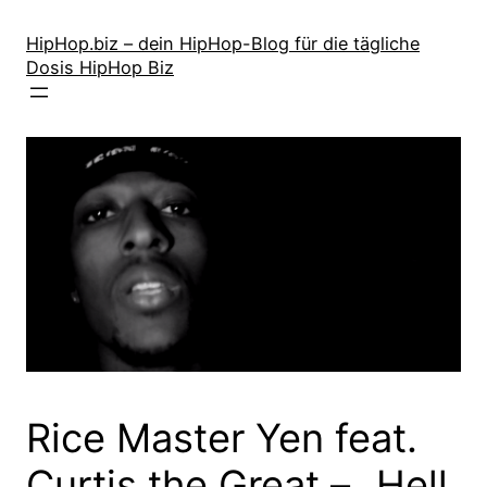
Zum
Inhalt
HipHop.biz – dein HipHop-Blog für die tägliche
Dosis HipHop Biz
springen
Rice Master Yen feat.
Curtis the Great – „Hell