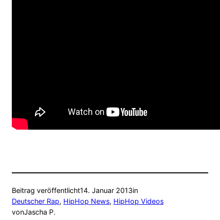
Beitrag veröffentlicht
14. Januar 2013
in
Deutscher Rap
, 
HipHop News
, 
HipHop Videos
von
Jascha P.