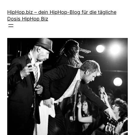
Zum
Inhalt
HipHop.biz – dein HipHop-Blog für die tägliche
Dosis HipHop Biz
springen