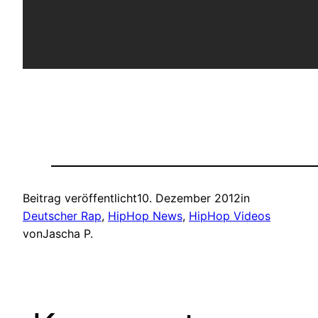
Beitrag veröffentlicht
10. Dezember 2012
in
Deutscher Rap
, 
HipHop News
, 
HipHop Videos
von
Jascha P.