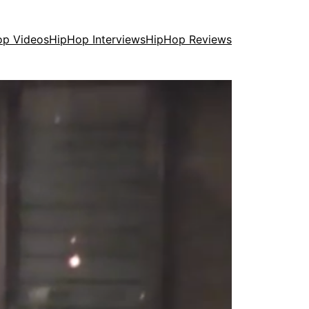
op Videos
HipHop Interviews
HipHop Reviews