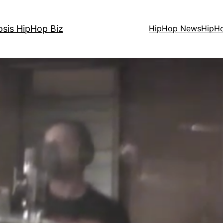
osis HipHop Biz
HipHop News
HipH