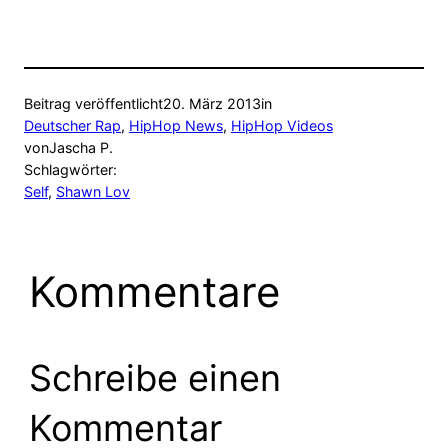
Beitrag veröffentlicht
20. März 2013
in
Deutscher Rap
, 
HipHop News
, 
HipHop Videos
von
Jascha P.
Schlagwörter:
Self
, 
Shawn Lov
Kommentare
Schreibe einen
Kommentar