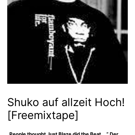
Shuko auf allzeit Hoch!
[Freemixtape]
„People thought Just Blaze did the Beat….“ Der