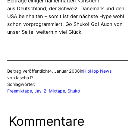
Beiträge einiger namenhaften Künstlern
aus Deutschland, der Schweiz, Dänemark und den
USA beinhalten – somit ist der nächste Hype wohl
schon vorprogrammiert! Go Shuko! Go! Auch von
unser Seite weiterhin viel Glück!
Beitrag veröffentlicht
4. Januar 2008
in
HipHop News
von
Jascha P.
Schlagwörter:
Freemixtape
, 
Jay-Z
, 
Mixtape
, 
Shuko
Kommentare