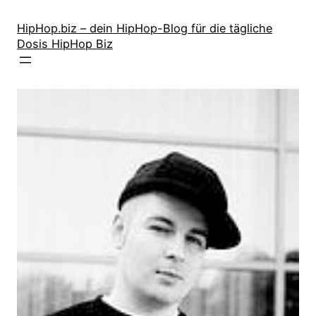
Zum
Inhalt
HipHop.biz – dein HipHop-Blog für die tägliche
Dosis HipHop Biz
springen