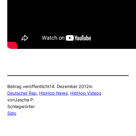
Beitrag veröffentlicht
14. Dezember 2012
in
Deutscher Rap
, 
HipHop News
, 
HipHop Videos
von
Jascha P.
Schlagwörter:
Sido