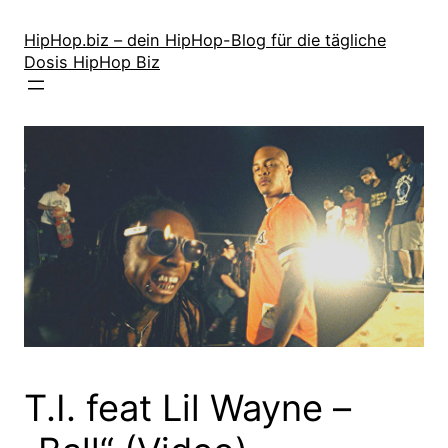
Zum
Inhalt
HipHop.biz – dein HipHop-Blog für die tägliche
Dosis HipHop Biz
springen
T.I. feat Lil Wayne –