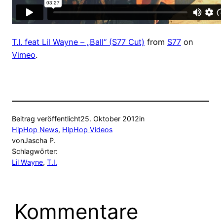
T.I. feat Lil Wayne – „Ball“ (S77 Cut)
from
S77
on
Vimeo
.
Beitrag veröffentlicht
25. Oktober 2012
in
HipHop News
, 
HipHop Videos
von
Jascha P.
Schlagwörter:
Lil Wayne
, 
T.I.
Kommentare