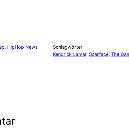
ap
, 
HipHop News
Schlagwörter:
Kendrick Lamar
, 
Scarface
, 
The Ga
tar