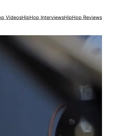
op Videos
HipHop Interviews
HipHop Reviews