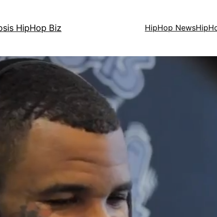
osis HipHop Biz
HipHop News
HipH