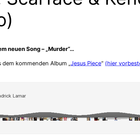
o)
rem neuen Song – „Murder“…
aus dem kommenden Album „
Jesus Piece
“
(hier vorbest