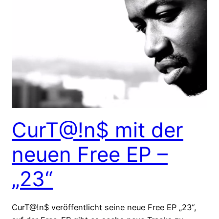
CurT@!n$ mit der
neuen Free EP –
„23“
CurT@!n$ veröffentlicht seine neue Free EP „23“,