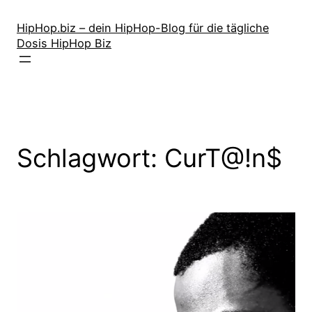
Zum
Inhalt
HipHop.biz – dein HipHop-Blog für die tägliche
Dosis HipHop Biz
springen
Schlagwort:
CurT@!n$