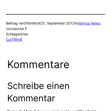
Beitrag veröffentlicht
25. September 2012
in
HipHop News
von
Jascha P.
Schlagwörter:
CurT@!n$
Kommentare
Schreibe einen
Kommentar