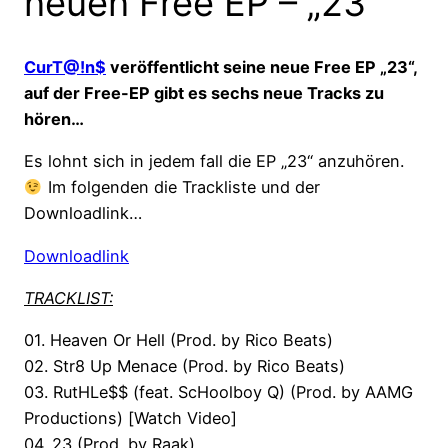
neuen Free EP – „23“
CurT@!n$
veröffentlicht seine neue Free EP „23“,
auf der Free-EP gibt es sechs neue Tracks zu
hören…
Es lohnt sich in jedem fall die EP „23“ anzuhören.
Im folgenden die Trackliste und der
Downloadlink…
Downloadlink
TRACKLIST:
01. Heaven Or Hell (Prod. by Rico Beats)
02. Str8 Up Menace (Prod. by Rico Beats)
03. RutHLe$$ (feat. ScHoolboy Q) (Prod. by AAMG
Productions) [Watch Video]
04. 23 (Prod. by Raak)