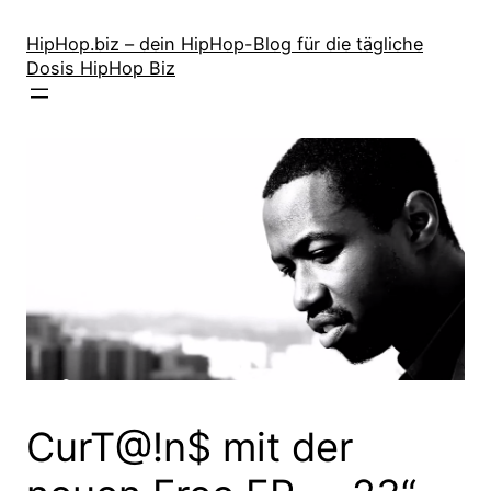
Zum
Inhalt
HipHop.biz – dein HipHop-Blog für die tägliche
Dosis HipHop Biz
springen
CurT@!n$ mit der