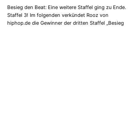
Besieg den Beat: Eine weitere Staffel ging zu Ende.
Staffel 3! Im folgenden verkündet Rooz von
hiphop.de die Gewinner der dritten Staffel „Besieg
den Beat“. Es gibt natürlich mehrere Gewinner und
verschiedene Plätze. Nominieren konnte man, den
besten Beat & den besten Rap – Viel Spaß bei der
Verkündung… Rooz von hiphop.de präsentiert und
heute…
17. April 2013
HipHop.biz – dein HipHop-Blog für die tägliche
Dosis HipHop Biz
Stolz präsentiert von
WordPress