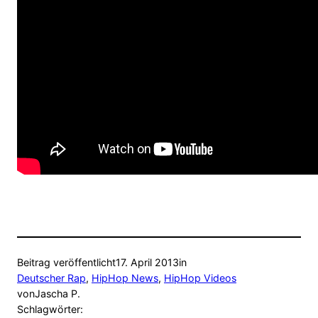
Beitrag veröffentlicht
17. April 2013
in
Deutscher Rap
, 
HipHop News
, 
HipHop Videos
von
Jascha P.
Schlagwörter: